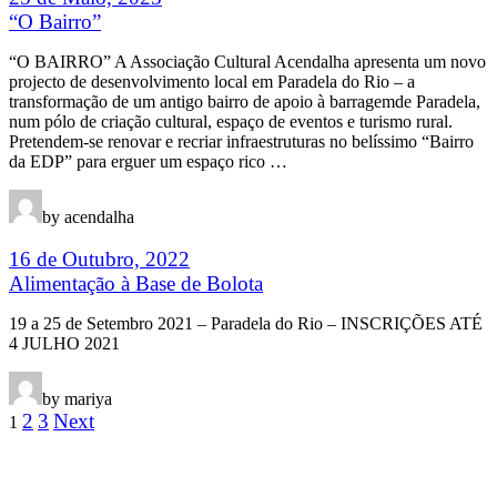
“O Bairro”
“O BAIRRO” A Associação Cultural Acendalha apresenta um novo
projecto de desenvolvimento local em Paradela do Rio – a
transformação de um antigo bairro de apoio à barragemde Paradela,
num pólo de criação cultural, espaço de eventos e turismo rural.
Pretendem-se renovar e recriar infraestruturas no belíssimo “Bairro
da EDP” para erguer um espaço rico …
by acendalha
16 de Outubro, 2022
Alimentação à Base de Bolota
19 a 25 de Setembro 2021 – Paradela do Rio – INSCRIÇÕES ATÉ
4 JULHO 2021
by mariya
2
3
Next
1
Fala connosco
Tens alguma questão?