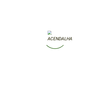
O evento contou com :
+300
participantes
40
atividades
150
voluntários
Concertos
Oficinas e Actividades
Fotografia por João Monteiro