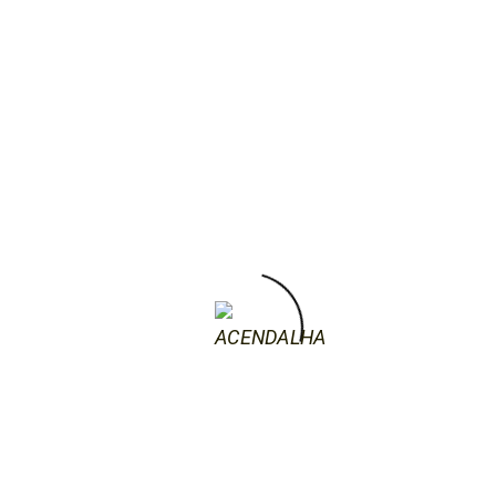
Cinema com Pizza
COMENTÁRIOS
RECENTES
ARTIGOS RECENTES
Roteiro das Terras Incultas