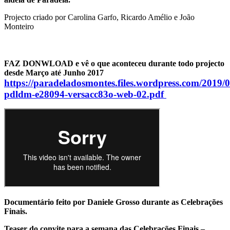
Projecto criado por Carolina Garfo, Ricardo Amélio e João
Monteiro
FAZ DONWLOAD e vê o que aconteceu durante todo projecto
desde Março até Junho 2017
https://paradeladosmontes.files.wordpress.com/2019/0
pdldm-e28094-versacc83o-web-02.pdf
Documentário feito por Daniele Grosso durante as Celebrações
Finais.
Teaser do convite para a semana das Celebrações Finais –