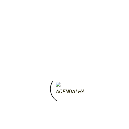
e a comunhão eram aprofundadas pela
partilha de histórias, canções e claro está,
dum belo repasto! De preferência bem
regado. Assim expressavam-se com
intensidade gestos criativos; uns …
by acendalha