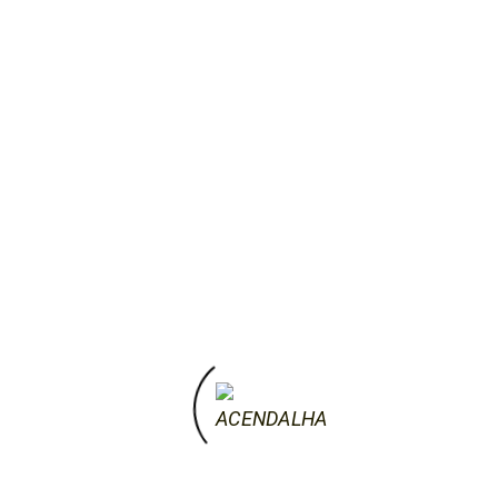
25 de Junho, 2019
Três Marias – Exposição Pintura e
Cerâmica
Exposição de Escultura em Cerâmica e
Pintura Três Marias Abril 2019 – Ecomuseu
do Barroso Prev Next A LUA PARIU UM
MONTE DE TERRA. ATÉ OS CORNOS RIAM.