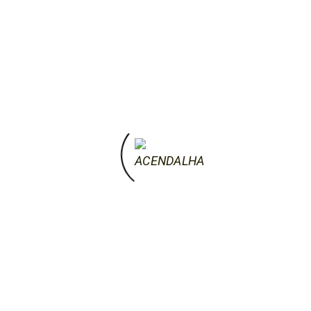
16 de Outubro, 2022
Alimentação à Base de Bolota
19 a 25 de Setembro 2021 – Paradela do
Rio – INSCRIÇÕES ATÉ 4 JULHO 2021
by mariya