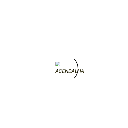
25 de Junho, 2019
Festa de São João – Paradela do Rio
Festa de São João Paradela do Rio, Junho
2019 Prev Next Festa! Festa! Festa!
Bailaricos ricos ricos de festa!
by acendalha