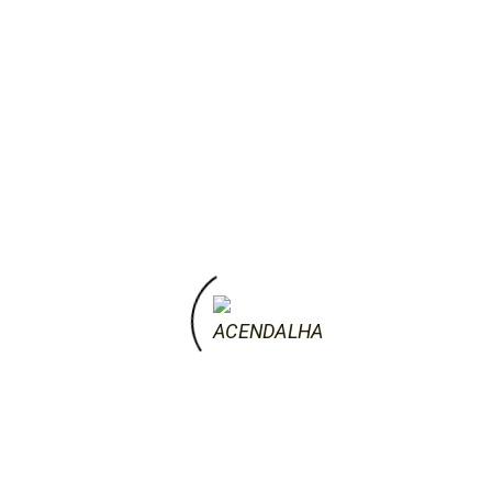
pão. Assim sendo, pão por pão, que sejam
pizzas. Aliamos ao forno a projecção de
cinema ao ar livre, com uma projecção dos
filmes do colectivo Lingua …
by mariya